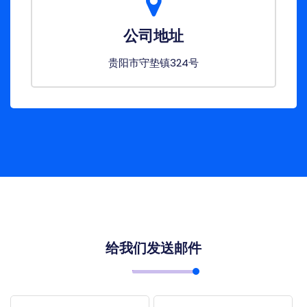
公司地址
贵阳市守垫镇324号
给我们发送邮件