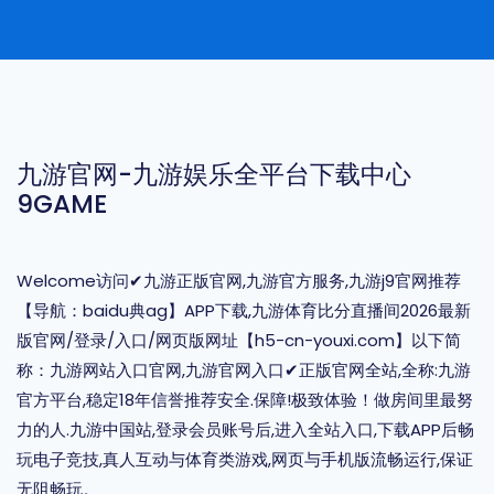
九游官网-九游娱乐全平台下载中心
9GAME
Welcome访问✔九游正版官网,九游官方服务,九游j9官网推荐
【导航：baidu典ag】APP下载,九游体育比分直播间2026最新
版官网/登录/入口/网页版网址【h5-cn-youxi.com】以下简
称：九游网站入口官网,九游官网入口✔正版官网全站,全称:九游
官方平台,稳定18年信誉推荐安全.保障!极致体验！做房间里最努
力的人.九游中国站,登录会员账号后,进入全站入口,下载APP后畅
玩电子竞技,真人互动与体育类游戏,网页与手机版流畅运行,保证
无阻畅玩。