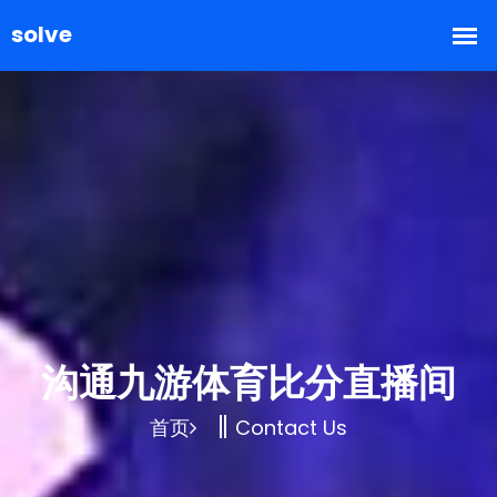
沟通九游体育比分直播间
首页
Contact Us