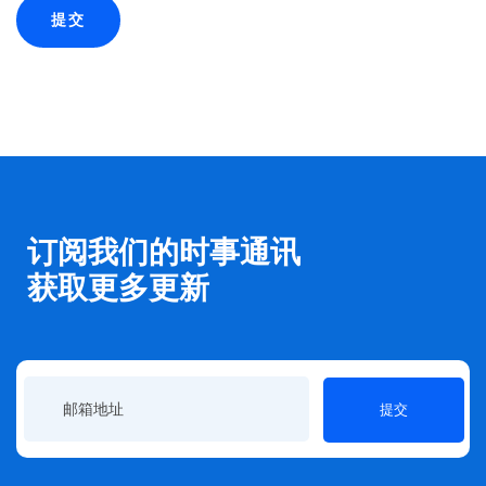
提交
订阅我们的时事通讯
获取更多更新
提交